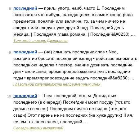
последний
— прил., употр. наиб. часто 1. Последним
8
называется что нибудь, находящееся в самом конце ряда
предметов, понятий или величин, то, за чем ничего не
следует или следует уже другой ряд. Последний день
месяца. | Последняя глава романа. | Последний&#8230; …
Толковый словарь Дмитриева
последний
— (не) слышать последних слов • Neg,
9
восприятие бросить последний взгляд • действие вспомнить
последнюю неделю • повтор, знание доживать последние
дни • окончание, времяпрепровождение жить последние
годы • времяпрепровождение задать последний&#8230; …
Глагольной сочетаемости непредметных имён
последний
— I см. последний; его; м. Дожидаться
10
последнего (в очереди) После/дний моет посуду (тот, кто
дольше всех ест) Последним ничего не видно (тем, кто
сзади) Этот парень не из последних (не хуже других) II яя,
ее. см. тж. последнее, последний …
Словарь многих выражений