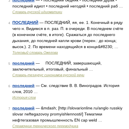
последний
— • последний бедняк • последний дурак •
3
последний идиот • последний негодяй • последний раб …
Словарь русской идиоматики
ПОСЛЕДНИЙ
— ПОСЛЕДНИЙ, яя, ее. 1. Конечный в ряду
4
чего н. Видимся в п. раз. П. в очереди. В последнем счёте
(в конечном счёте, в итоге). Сражаться до последнего
дыхания, до последней капли крови (перен.: до конца;
высок.). 2. По времени находящийся в конце&#8230; …
Толковый словарь Ожегова
последний
— ПОСЛЕДНИЙ, завершающий,
5
заключительный, итоговый, финальный …
Словарь-тезаурус синонимов русской речи
последний
— См. следствие В. В. Виноградов. История
6
слов, 2010 …
История слов
последний
— &mdash; [http://slovarionline.ru/anglo russkiy
7
slovar neftegazovoy promyishlennosti/] Тематики
нефтегазовая промышленность EN cap weld …
Справочник технического переводчика